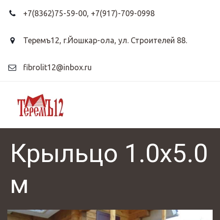
+7(8362)75-59-00
,
+7(917)-709-0998
Теремъ12
,
г.Йошкар-ола, ул. Строителей 88.
fibrolit12@inbox.ru
Крыльцо 1.0х5.0
м