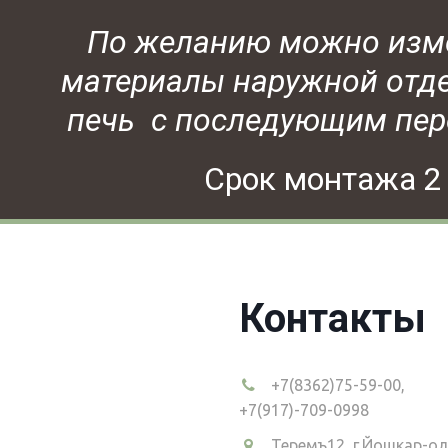
 По желанию можно изме
материалы наружной отдел
печь  с последующим пер
Срок монтажа 2
Контакты
+7(8362)75-59-00
,
+7(917)-709-0998
Теремъ12
,
г.Йошкар-ола