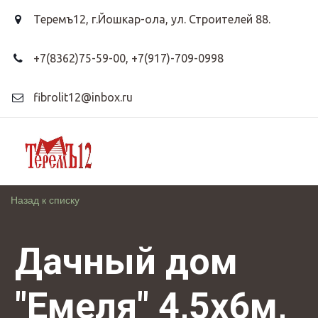
Теремъ12
,
г.Йошкар-ола, ул. Строителей 88.
+7(8362)75-59-00
,
+7(917)-709-0998
fibrolit12@inbox.ru
Назад к списку
Дачный дом
"Емеля" 4,5х6м,