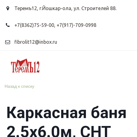
Теремъ12
,
г.Йошкар-ола, ул. Строителей 88.
+7(8362)75-59-00
,
+7(917)-709-0998
fibrolit12@inbox.ru
Назад к списку
Каркасная баня
2.5х6.0м, СНТ