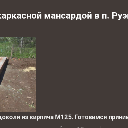
каркасной мансардой в п. Ру
цоколя из кирпича М125. Готовимся приним