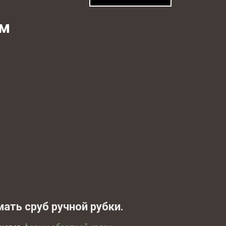
эм
ать сруб ручной рубки.