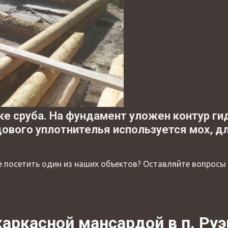
рке сруба. На фундамент уложен контур г
ового уплотнителья используется мох, д
е посетить один из наших объектов? Оставляйте вопросы
каркасной мансардой в п. Ру