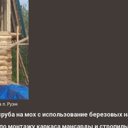
в п. Руэм
сруба на мох с использование березовых 
 по монтажу каркаса мансарды и стропил