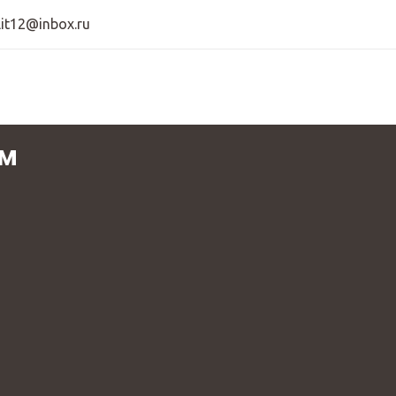
lit12@inbox.ru
эм