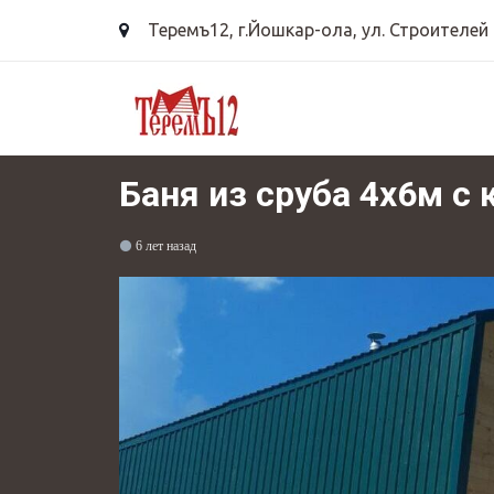
Теремъ12
,
г.Йошкар-ола, ул. Строителей 
Баня из сруба 4х6м с 
6 лет назад